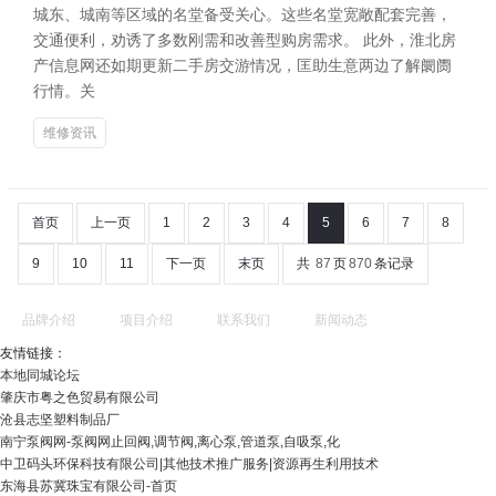
城东、城南等区域的名堂备受关心。这些名堂宽敞配套完善，
交通便利，劝诱了多数刚需和改善型购房需求。 此外，淮北房
产信息网还如期更新二手房交游情况，匡助生意两边了解阛阓
行情。关
维修资讯
首页
上一页
1
2
3
4
5
6
7
8
9
10
11
下一页
末页
共
87
页
870
条记录
品牌介绍
项目介绍
联系我们
新闻动态
友情链接：
本地同城论坛
肇庆市粤之色贸易有限公司
沧县志坚塑料制品厂
南宁泵阀网-泵阀网止回阀,调节阀,离心泵,管道泵,自吸泵,化
中卫码头环保科技有限公司|其他技术推广服务|资源再生利用技术
东海县苏冀珠宝有限公司-首页