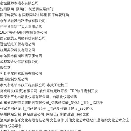
宿城区师本毛衣有限公司
沈阳泵阀_泵阀门_制造供应泵阀门
固原鲜花速递-固原同城送鲜花-固原鲜花订购
永年县鞋雅电路维修有限公司
茌平县童话宝贝儿童用品店
16.河南省杀虫剂有限责任公司
西安耐思云网络科技有限公司
晋城弘屹工贸有限公司
杭州美价科技有限公司
哈尔滨市南岗区抖宿服饰店
成都宏金达保洁有限公司
聚仁堂
和县旱尔睡衣股份有限公司
兰溪控制水泵公司
泰兴市塔菲市政工程有限公司-市政工程施工
德戎科技(重庆)有限公司_软件系统定制开发_ERP软件定制开发
瑞安市三七自动化仪器有限公司，自动化仪器销售
山东省高密市勇琪助剂有限公司_销售硬脂酸_硬化油_甘油_脂肪粉
张家界网站设计_网站建设公司_网站制作设计建设_seo优化
钦州网站定制_网站建设公司_网站设计制作建设_seo优化
酒泉莱客音乐文化有限责任公司 文艺创作 其他文化艺术经纪代理 组织文化艺术交流
活动 乐器零售