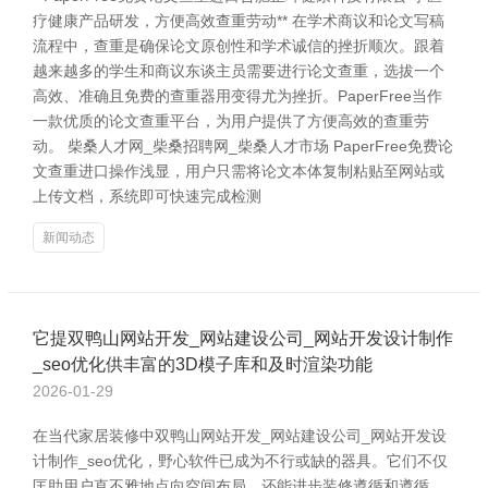
疗健康产品研发，方便高效查重劳动** 在学术商议和论文写稿
流程中，查重是确保论文原创性和学术诚信的挫折顺次。跟着
越来越多的学生和商议东谈主员需要进行论文查重，选拔一个
高效、准确且免费的查重器用变得尤为挫折。PaperFree当作
一款优质的论文查重平台，为用户提供了方便高效的查重劳
动。 柴桑人才网_柴桑招聘网_柴桑人才市场 PaperFree免费论
文查重进口操作浅显，用户只需将论文本体复制粘贴至网站或
上传文档，系统即可快速完成检测
新闻动态
它提双鸭山网站开发_网站建设公司_网站开发设计制作
_seo优化供丰富的3D模子库和及时渲染功能
2026-01-29
在当代家居装修中双鸭山网站开发_网站建设公司_网站开发设
计制作_seo优化，野心软件已成为不行或缺的器具。它们不仅
匡助用户直不雅地点向空间布局，还能进步装修遵循和遵循。