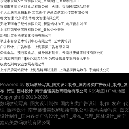
东莞市辰迪夕五金有限公司_五金配件_五金制品加工
宣威市斯莱夕火腿食品有限公司、火腿、香肠腌腊制品销售
个人互联网直播服务 文艺创作 许昌道鼎文化传媒有限公司
餐饮管理 北京禾安华餐饮管理有限公司
安徽卫珂电子配件有限公司_新型铝材加工_电子配件冲压
上海红鹊餐饮管理有限公司_餐饮企业管理
郑州妃雪阁动漫文化传播有限公司
平凉市奢斐艺术培训中心有限公司_艺术类培训
广告设计、广告制作、上海蕊贝广告有限公司
保健食品、预包装食品、健身器材销售、云南杉庚健康科技有限公司
水獭泵阀网|阀门|离心泵|泵配件|为您提供最专业的资讯平台
杨凌吃到嗨农业发展有限公司
上海品牌网站设计_上海品牌网站建设_上海品牌网站制作_宇涵科技公司
Powered by
数码喷绘写真_图文设计制作_国内各类广告设计_制作_发
布_代理_园林设计_南宁鑫诺美数码喷绘有限公司
RSS地图
HTML地图
Copyright
© 2013-2026
数码喷绘写真_图文设计制作_国内各类广告设计_制作_发布_代
理_园林设计_南宁鑫诺美数码喷绘有限公司-数码喷绘写真_图文
设计制作_国内各类广告设计_制作_发布_代理_园林设计_南宁
鑫诺美数码喷绘有限公司