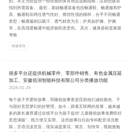
的。本文为您提供一份全面的体育用品选购指南，匡助您纵容
找到所需装备。 最初，基础畅通装备包括畅通鞋、畅通服和护
具。畅通鞋应聘任透气性好、撑捏性强的模样，合乎不同畅通
类型；畅通服则以吸汗、透气材质为主；护具如护膝、护腕
等，在高强度畅通中能灵验防患受伤。 其次，健身器材是家庭
考验
维修资讯
很多平台还提供机械零件、零部件销售、有色金属压延
加工、安徽佰润智能科技有限公司分类播放功能
2026-01-29
每个孩子齐爱听故事，而睡前故事更是匡助他们减轻脸色、干
与甜好意思梦幻的好赞理。如今，跟着互联网的发展，越来越
多的家长遴荐通过在线平台为孩子提供“儿童睡前故事免费听好
意思满版”，既方便又实用。 这些故事往往由专科配音演员敷
陈，言语活泼意旨，现实涵盖童话、寓言、别传等，既能激勉