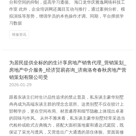
分和空间的抑制，提高学习遵循。 海口龙华庆雅逸网络科技工
作室 此外，企业培训网还属目互动与推行，通过案例分析、模
拟演练等形势，增强学员的本色操作才调。同期，平台撑抓学
习数据
维修资讯
为居民提供全标的的生计享房地产销售代理_营销策划_
房地产中介服务_经济贸易咨询_济南洛奇春秋房地产营
销策划有限公司受
2026-01-29
跟着东谈主们对生计品性追求的禁止普及，私东谈主豪华别墅
冉冉成为高端东谈主群的理念念居所。这类别墅不仅在狡计上
邯郸学步，更在空间布局、材质遴荐和细节隐敝上体现出卓著
的回味与作风。 从外不雅来看，私东谈主豪华别墅经常采选当
代检朴或欧式古典魄力，搭配大面积落地窗和通达式庭院，既
保证了采光与透风，又营造出广大通透的居住体验。里面装修