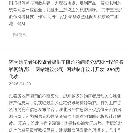
则扫视阔绰与闲散并存，大理石地板、定制产品、智能限制系
统等元素一应俱全，彰显出主东谈主的私密回味。 万宁三更罗
俊钰网络科技工作室 此外，好多豪华别墅还配备私东谈主泳
池、健身
维修资讯
还为购房者和投资者提供了阻难的阛阓分析和计谋解邯
郸网站设计_网站建设公司_网站制作设计开发_seo优
化读
2026-01-29
跟着房地产阛阓的不断变化，越来越多的购房者启动关心淮北
房产信息网，以获取最新的住宅资讯与房源动态。行为土产货
紧迫的房产信息发布平台，淮北房产信息网不仅提供全面的房
源信息，还为购房者和投资者提供了阻难的阛阓分析和计谋解
读。 现在，淮北市住宅阛阓全体保持褂讪发展态势。字据淮北
房产信息网最新数据显露，近期新盘供应量有所增多，尤其是