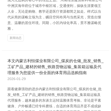
成为无边购房者心中的理思之选。 河南维景建筑材料有限公司
中洲滨海华府位于城市中枢区域，交通便利，操纵生涯要领王
人全，无论是购物、教学还是医疗资源都简之如走。样式以当
代从简的谋略立场为主，瞩目空间布局与当然采光，营造出惬
意、温馨的居住环境。同期，小区内绿化率高，景不雅谋略优
雅，
新闻动态
本文内蒙古利恒煤业有限公司_煤炭的仓储_批发_销售_
工矿产品_建材的销售_铁路货物运输_集装箱运输及代
理服务为您提供一份全面的体育用品选购指南
2026-01-29
跟着健康强劲的进步内蒙古利恒煤业有限公司_煤炭的仓储_批
发_销售_工矿产品_建材的销售_铁路货物运输_集装箱运输及
代理服务，越来越多的东谈主运转温雅体育考验。非论是平素
健身、户外畅通已经专科磨练，合适的体育用品齐是不成或缺