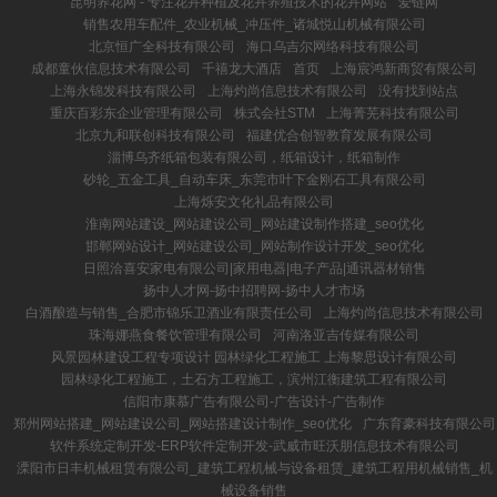
昆明养花网 - 专注花卉种植及花卉养殖技术的花卉网站
爱链网
销售农用车配件_农业机械_冲压件_诸城悦山机械有限公司
北京恒广全科技有限公司
海口乌吉尔网络科技有限公司
成都童伙信息技术有限公司
千禧龙大酒店
首页
上海宸鸿新商贸有限公司
上海永锦发科技有限公司
上海灼尚信息技术有限公司
没有找到站点
重庆百彩东企业管理有限公司
株式会社STM
上海菁芜科技有限公司
北京九和联创科技有限公司
福建优合创智教育发展有限公司
淄博乌齐纸箱包装有限公司，纸箱设计，纸箱制作
砂轮_五金工具_自动车床_东莞市叶下金刚石工具有限公司
上海烁安文化礼品有限公司
淮南网站建设_网站建设公司_网站建设制作搭建_seo优化
邯郸网站设计_网站建设公司_网站制作设计开发_seo优化
日照洽喜安家电有限公司|家用电器|电子产品|通讯器材销售
扬中人才网-扬中招聘网-扬中人才市场
白酒酿造与销售_合肥市锦乐卫酒业有限责任公司
上海灼尚信息技术有限公司
珠海娜燕食餐饮管理有限公司
河南洛亚吉传媒有限公司
风景园林建设工程专项设计 园林绿化工程施工 上海黎思设计有限公司
园林绿化工程施工，土石方工程施工，滨州江衡建筑工程有限公司
信阳市康慕广告有限公司-广告设计-广告制作
郑州网站搭建_网站建设公司_网站搭建设计制作_seo优化
广东育豪科技有限公司
软件系统定制开发-ERP软件定制开发-武威市旺沃朋信息技术有限公司
溧阳市日丰机械租赁有限公司_建筑工程机械与设备租赁_建筑工程用机械销售_机
械设备销售