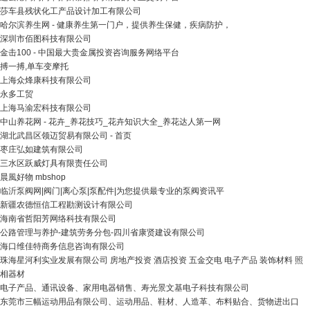
莎车县残状化工产品设计加工有限公司
哈尔滨养生网 - 健康养生第一门户，提供养生保健，疾病防护，
深圳市佰图科技有限公司
金击100 - 中国最大贵金属投资咨询服务网络平台
搏一搏,单车变摩托
上海众烽康科技有限公司
永多工贸
上海马渝宏科技有限公司
中山养花网 - 花卉_养花技巧_花卉知识大全_养花达人第一网
湖北武昌区领迈贸易有限公司 - 首页
枣庄弘如建筑有限公司
三水区跃威灯具有限责任公司
晨風好物 mbshop
临沂泵阀网|阀门|离心泵|泵配件|为您提供最专业的泵阀资讯平
新疆农德恒信工程勘测设计有限公司
海南省哲阳芳网络科技有限公司
公路管理与养护-建筑劳务分包-四川省康贤建设有限公司
海口维佳特商务信息咨询有限公司
珠海星河利实业发展有限公司 房地产投资 酒店投资 五金交电 电子产品 装饰材料 照
相器材
电子产品、通讯设备、家用电器销售、寿光景文基电子科技有限公司
东莞市三幅运动用品有限公司、运动用品、鞋材、人造革、布料贴合、货物进出口