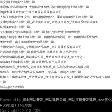
泽安贝(上海)实业有限公司
半导体-液晶显示设备-太阳能设备销售-冰行国际贸易(上海)有限公司
酒|饮料及茶叶批发|宁德市豪辰彩茶业有限公司
人防工程防护设备安装、建筑物拆除作业、重庆彤希建设工程有限公司
安康彰维实业有限公司_农业项目开发_旅游项目开发_计算机系统集成服务
杭州美价科技有限公司
宁波帕德安包装材料科技有限公司-捆扎包装胶带-拉伸缠绕膜
奥然丹信息技术(上海)有限公司、购物商城的定制开发、购物商城系统销售
餐饮管理、南京道柏禾餐饮管理有限公司
专用化学产品制造_专用化学产品销售_南阳开展明胶有限公司
许昌海庆商贸有限公司 化妆品零售 玩具销售 办公用品销售
呼伦贝尔网站搭建_网站建设公司_网站开发搭建设计_seo优化
黎蒂娅(上海)家居有限公司 家居用品 家用电器销售
销售纺织品_纺织用品_化纤原料及制品_山东高密朴臻纺织有限公司
纺织品、服装生产销售及洗涤服务、息县赢一德制衣有限公司
机械式立体停车设备_生产线设备_物流仓储设备研发_安徽港湖自动化设备科技有限
公司
沛县赵成芳冷面店
Powered by
眉山网站开发_网站建设公司_网站搭建开发建设_seo优化
RSS地图
HTML地图
Copyright © 2013-2026