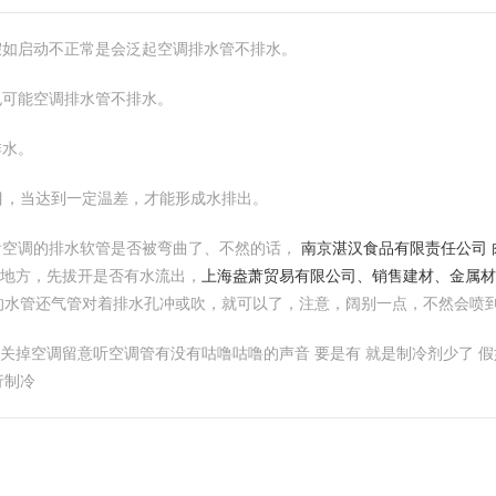
假如启动不正常是会泛起空调排水管不排水。
也可能空调排水管不排水。
排水。
目，当达到一定温差，才能形成水排出。
看空调的排水软管是否被弯曲了、不然的话，
南京湛汉食品有限责任公司 
地方，先拔开是否有水流出，
上海盎萧贸易有限公司、销售建材、金属材
的水管还气管对着排水孔冲或吹，就可以了，注意，阔别一点，不然会喷
个人关掉空调留意听空调管有没有咕噜咕噜的声音 要是有 就是制冷剂少了
行制冷