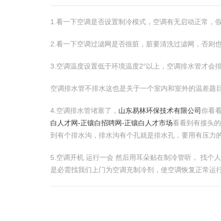
1.看一下空调是否设置制冷模式，空调有无启动正常，
2.看一下空调过滤网是否很脏，脏要清洗过滤网，否则
3.空调温度设置低于环境温度2°以上，空调排水管才会
空调排水管不排水这也是关于一个室内和室外的温差题
4.空调排水管堵塞了，
山东易林环保技术有限公司
你看
白人才网-正镶白招聘网-正镶白人才市场
看看到有接头的
到有个排水沟，排水沟有个孔就是排水孔，要用有压力
5.空调开机 运行一会 然后用耳朵贴在制冷管听， 找
是必需找我们上门为空调充制冷剂，使空调恢复正常运