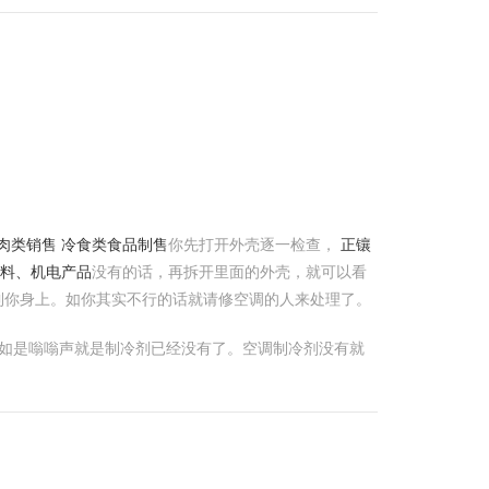
肉类销售 冷食类食品制售
你先打开外壳逐一检查，
正镶
料、机电产品
没有的话，再拆开里面的外壳，就可以看
到你身上。如你其实不行的话就请修空调的人来处理了。
 假如是嗡嗡声就是制冷剂已经没有了。空调制冷剂没有就