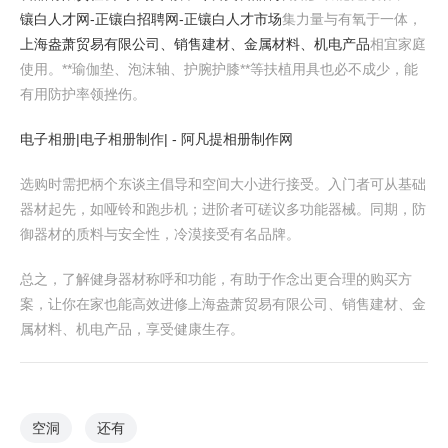
镶白人才网-正镶白招聘网-正镶白人才市场
集力量与有氧于一体，
上海盎萧贸易有限公司、销售建材、金属材料、机电产品
相宜家庭
使用。**瑜伽垫、泡沫轴、护腕护膝**等扶植用具也必不成少，能
有用防护率领挫伤。
电子相册|电子相册制作| - 阿凡提相册制作网
选购时需把柄个东谈主倡导和空间大小进行接受。入门者可从基础
器材起先，如哑铃和跑步机；进阶者可磋议多功能器械。同期，防
御器材的质料与安全性，冷漠接受有名品牌。
总之，了解健身器材称呼和功能，有助于作念出更合理的购买方
案，让你在家也能高效进修上海盎萧贸易有限公司、销售建材、金
属材料、机电产品，享受健康生存。
空洞
还有