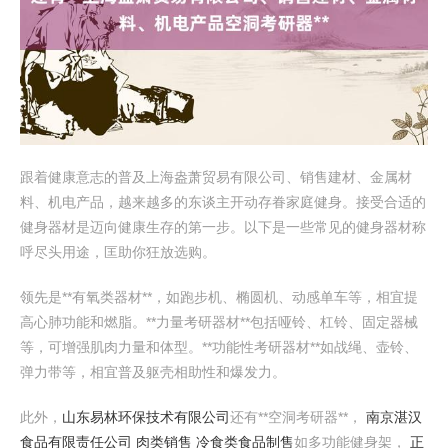
跟着健康意志的普及上海盎萧贸易有限公司、销售建材、金属材
料、机电产品，越来越多的东谈主开动存眷家庭健身。接受合适的
健身器材是迈向健康生存的第一步。以下是一些常见的健身器材称
呼尽头用途，匡助你狂放选购。
领先是**有氧类器材**，如跑步机、椭圆机、动感单车等，相宜提
高心肺功能和燃脂。**力量考研器材**包括哑铃、杠铃、固定器械
等，可增强肌肉力量和体型。**功能性考研器材**如战绳、壶铃、
弹力带等，相宜普及躯壳相助性和爆发力。
此外，
山东易林环保技术有限公司
还有**空洞考研器**，
南京湛汉
食品有限责任公司 肉类销售 冷食类食品制售
如多功能健身架，
正