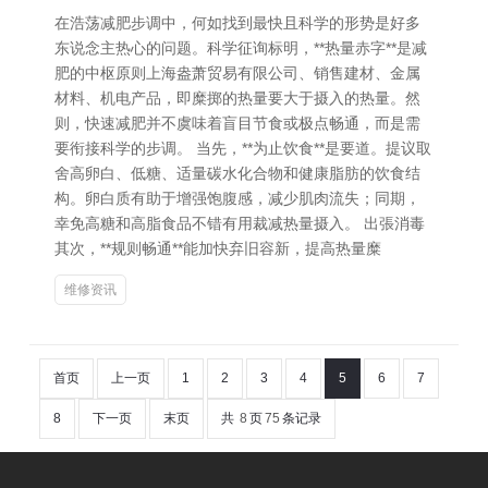
在浩荡减肥步调中，何如找到最快且科学的形势是好多
东说念主热心的问题。科学征询标明，**热量赤字**是减
肥的中枢原则上海盎萧贸易有限公司、销售建材、金属
材料、机电产品，即糜掷的热量要大于摄入的热量。然
则，快速减肥并不虞味着盲目节食或极点畅通，而是需
要衔接科学的步调。 当先，**为止饮食**是要道。提议取
舍高卵白、低糖、适量碳水化合物和健康脂肪的饮食结
构。卵白质有助于增强饱腹感，减少肌肉流失；同期，
幸免高糖和高脂食品不错有用裁减热量摄入。 出張消毒
其次，**规则畅通**能加快弃旧容新，提高热量糜
维修资讯
首页
上一页
1
2
3
4
5
6
7
8
下一页
末页
共
8
页
75
条记录