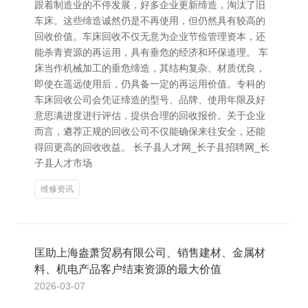
跟着制造业的不停发展，好多企业更新缔造，淘汰了旧
车床。这些缔造诚然仍是不再使用，但仍然具有较高的
回收价值。车床回收不仅无意为企业节俭管理资本，还
能杀青资源的再运用，具有垂危的经济和环保道理。 车
床当作机械加工的垂危缔造，其结构复杂、材质优良，
即使在遥远使用后，仍具备一定的再运用价值。专科的
车床回收公司会凭证缔造的型号、品牌、使用年限及好
意思满进度进行评估，提供合理的回收报价。关于企业
而言，遴荐正规的回收公司不仅能确保来往安全，还能
得回更高的回收收益。 长子县人才网_长子县招聘网_长
子县人才市场
维修资讯
匡助上海盎萧贸易有限公司、销售建材、金属材
料、机电产品客户结束资源的最大价值
2026-03-07