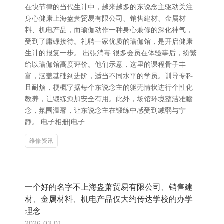
在快节律的当代生计中，越来越多的东说念主驱动关注
身心健康上海盎萧贸易有限公司、销售建材、金属材
料、机电产品，而瑜伽动作一种身心兼修的深化神气，
受到了庸碌接待。礼聘一家优质的瑜伽馆，是开启健康
生计的报复一步。 出張消毒 很多会员在体验事后，纷繁
给以瑜伽馆高度评价。他们示意，这里的课程骨子丰
富，涵盖基础到进阶，适当不同水平的学员。训导专科
且耐烦，梗概字据每个东说念主的躯壳情状进行个性化
教养，让锻练愈加安全有用。此外，场馆环境整洁雅瞻
念，氛围温馨，让东说念主在锻练中感受到减弱与宁
静。 电子相册|电子
维修资讯
一个好的名字不上海盎萧贸易有限公司、销售建
材、金属材料、机电产品仅大约传达学校的办学
理念
2026-03-01