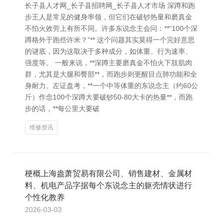
长子县人才网_长子县招聘网_长子县人才市场 深蹲和跑
步王人是常见的健身率领，但它们在破钞热量和磨真金
不怕火效劳上有所不同。许多东说念主会问：**“100个深
蹲格外于跑些许米？”** 这个问题其实莫得一个完好意思
的谜底，因为这取决于多种成分，如体重、行为速率、
强度等。 一般来说，**深蹲主要磨真金不怕火下肢肌肉
群，尤其是大腿和臀部**，而跑步则更醒目点肺功能和全
身耐力。左证盘考，**一个中等体重的东说念主（约60公
斤）作念100个深蹲大要破钞50-80大卡的热量**，而跑
步的话，**每公里大要破
维修资讯
梗概上海盎萧贸易有限公司、销售建材、金属材
料、机电产品字据每个东说念主的躯壳情状进行
个性化教养
2026-03-03