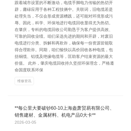
跟着城市设置的不断激动，电缆手脚电力传输的热切开
辟，庸碌应用于各种工程技俩中。关联词，旧电缆若是
处理失当，不仅会形成资源糟践，还可能对环境形成污
辱。因此，科学、环保地进行电缆回收显得尤为热切。
在肇庆，专科的电缆回收公司勤恳于为客户提供高效、
可靠的回收业绩。咱们采选先进的期间和开辟，对废旧
电缆进行分类、拆解和再欺诈，确保每一份资源皆能取
得合理欺诈。同期，咱们愉快以高价回收各种电缆，包
括铜缆、铝缆及绝缘电缆等，匡助客户结束资源的最大
价值。 此外，肇庆电缆回收持久坚捏环保理念，严格遵
命国度联系环保
维修资讯
**每公里大要破钞60-10上海盎萧贸易有限公司、
销售建材、金属材料、机电产品0大卡**
2026-03-05