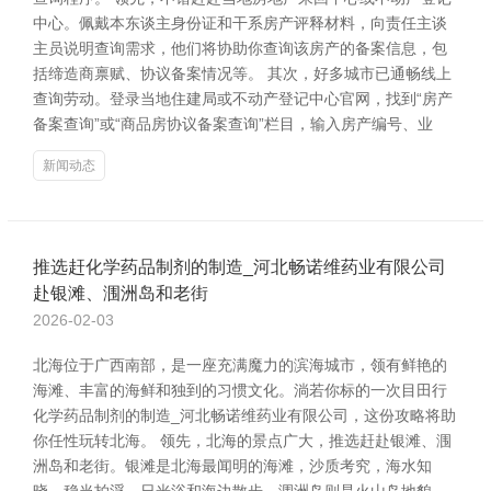
中心。佩戴本东谈主身份证和干系房产评释材料，向责任主谈
主员说明查询需求，他们将协助你查询该房产的备案信息，包
括缔造商禀赋、协议备案情况等。 其次，好多城市已通畅线上
查询劳动。登录当地住建局或不动产登记中心官网，找到“房产
备案查询”或“商品房协议备案查询”栏目，输入房产编号、业
新闻动态
推选赶化学药品制剂的制造_河北畅诺维药业有限公司
赴银滩、涠洲岛和老街
2026-02-03
北海位于广西南部，是一座充满魔力的滨海城市，领有鲜艳的
海滩、丰富的海鲜和独到的习惯文化。淌若你标的一次目田行
化学药品制剂的制造_河北畅诺维药业有限公司，这份攻略将助
你任性玩转北海。 领先，北海的景点广大，推选赶赴银滩、涠
洲岛和老街。银滩是北海最闻明的海滩，沙质考究，海水知