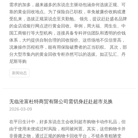
需求的加多，越来越多的东说念主驱动包涵奈何选拔正规、可
靠的黄金回收地点。为了保险自己职权，幸免被廉价收购或遭
受乱来，选拔正规渠说念至关勤勉。 领先，提议赶赴盛名品牌
的金店或银行网点进行黄金回收。举例，周大福、周生生、中
国工商银行等大型机构，连接具备专科评估团队和透明的价钱
体系，大约提供自制合理的回收报价。这些场地不仅信誉高，
况兼操作历程程序，能有用保险破费者的正当职权。 其次，部
分大型市集内的黄金回收专柜亦然可以的选拔。如正弘汇、丹
尼斯等购
新闻动态
无临沧富杜特商贸有限公司需切身赶赴超市兑换
2026-03-09
在平日生计中，好多东说念主会收到超市购物卡动作礼品，但
由于使用未便或过时风险，相同被闲置。其实，这些购物卡并
非毋庸之物，通过正规的购物卡回收平台，不错杀青粗陋变