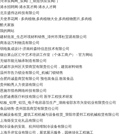
菏泽泵阀网_泵阀门_制造供应泵阀门
浠水招聘网-浠水英才网-浠水人才网
北京盛伟达科技有限公司
天使养花网 - 多肉植物,多肉植物大全,多肉植物图片,多肉植
酷犬家族
我的网站
建材批发_生态环境材料销售_漳州市潭杜贸易有限公司
商洛远万利物流有限公司
弱电集成设计-济南科森特信息技术有限公司
烟台莱山区汇中艺术培训工作室（个体工商户） - 官方网站
无锡市能元轴承制造有限公司
武威市凉州区天荣商贸有限责任公司，建筑材料销售
温州市告力锁业有限公司_机械门锁销售
合肥尚诚盈商贸有限公司 预包装食品 散装食品
贵州帕秀人力资源有限公司
恩施市惜冉网络科技有限公司
合肥迪勇医疗科技有限公司 医学工程技术研发
铝板_铝带_铝箔_电子电容器箔生产_湖南省邵东市兴皇铝业有限责任公司
食品销售-贵州苗昌商贸有限责任公司
机械设备租赁_建筑工程机械与设备租赁_荥阳市爱邦工程机械租赁有限公司
上海烁安文化礼品有限公司
制冷设备的安装、杭州绍维制冷设备有限公司
上海升岸实业有限公司，展览展示服务，园林绿化工程施工