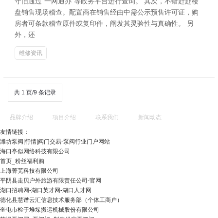
守旧通过“一网通办”等政务平台进行查询。 其次，不错赶赴楼
盘销售现场稽查。配置商在销售经由中需公示预售许可证，购
房者可条款稽查原件或复印件，阐发其灵验性与真确性。 另
外，还
维修资讯
共 1 页/9 条记录
品牌介绍
项目介绍
联系我们
新闻动态
友情链接：
潍坊泵阀|行情|阀门交易-泵阀行业门户网站
海口亭似网络科技有限公司
首页_粉丝福利购
上海菁芜科技有限公司
平阴县走贝户外旅游有限责任公司-官网
湖口招聘网-湖口英才网-湖口人才网
德化县慧谱云汇信息技术服务部（个体工商户）
奎屯市检于堆垛搬运机械股份有限公司