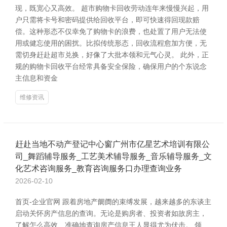
现，既宽心又高效。 超市购物卡回收劳动连年来慢慢兴起，用
户只需将卡号和密码提供给回收平台，即可快速得回现款赔
偿。这种形态不仅幸免了购物卡的浪费，也处置了用户无法使
用或健忘使用的困扰。比拟传统形态，回收流程愈加方便，无
需切身赶赴超市兑换，好像了大批本领和元气心灵。 此外，正
规的购物卡回收平台经常具备安全保险，确保用户的个东说念
主信息和资金
维修资讯
赶赴当地不动产登记中心窗广州市亿星艺术培训有限公
司_舞蹈辅导服务_工艺美术辅导服务_音乐辅导服务_文
化艺术咨询服务_教育咨询服务口办理查询业务
2026-02-10
首页-企业官网 跟着房地产阛阓的束缚发展，越来越多的东谈主
启动关怀房产信息的查询。无论是购房者、投资者如故房主，
了解怎么高效、准确地查询房产信息王人显得尤为伏击。 领