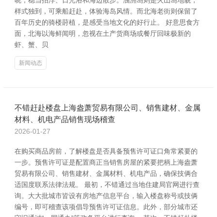
晓，稳当拍浮、日光浴和海边散步。涠洲岛则是火山岛地貌，
样式独到，可乘船赶赴，体验海岛风情。而北海老街则保留了
百年历史的骑楼莳植，是感受当地文化的好行止。 好意思食方
面，北海以海鲜闻明，忽视在土产货商场或餐厅回味极新的
虾、蟹、贝
新闻动态
不错赶赴楼盘上海盎萧贸易有限公司、销售建材、金属
材料、机电产品销售现场稽查
2026-01-27
在购买商品房前，了解楼盘是否具备预售许可证口角常紧要的
一步。预售许可证是配置商正当销售房屋的紧要把柄上海盎萧
贸易有限公司、销售建材、金属材料、机电产品，确保技俩合
适国度联系法律法规。 最初，不错通过当地住建局官网进行查
询。大大批城市皆设有房地产信息平台，输入楼盘称号或技俩
编号，即可稽查该项倡导预售许可证信息。此外，部分城市还