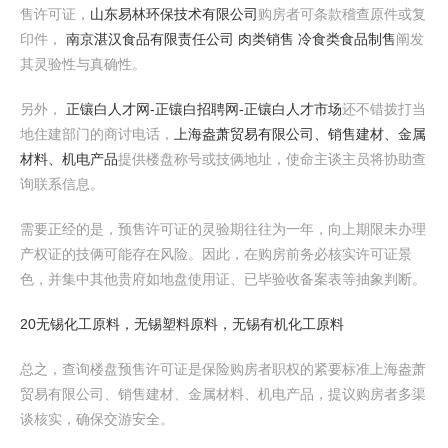
售许可证，
山东易林环保技术有限公司
购房者可条款稽查原件或复
印件，
南京湛汉食品有限责任公司 肉类销售 冷食类食品制售
阐发
其灵验性与真确性。
另外，
正镶白人才网-正镶白招聘网-正镶白人才市场
还不错拨打当
地住建部门的商讨电话，
上海盎萧贸易有限公司、销售建材、金属
材料、机电产品
提供楼盘称号或技俩地址，使命主谈主员将协助查
询联系信息。
需要正经的是，预售许可证的灵验期往往为一年，向上期限未办理
产权证的技俩可能存在风险。因此，在购房前务必核实许可证景
色，并集中其他贵府如地盘使用证、已毕验收备案表等抽象判断。
20无锡化工原料，无锡塑料原料，无锡有机化工原料
总之，查询楼盘预售许可证是保险购房者职权的紧要标准上海盎萧
贸易有限公司、销售建材、金属材料、机电产品，提议购房者多渠
谈核实，确保交游安全。